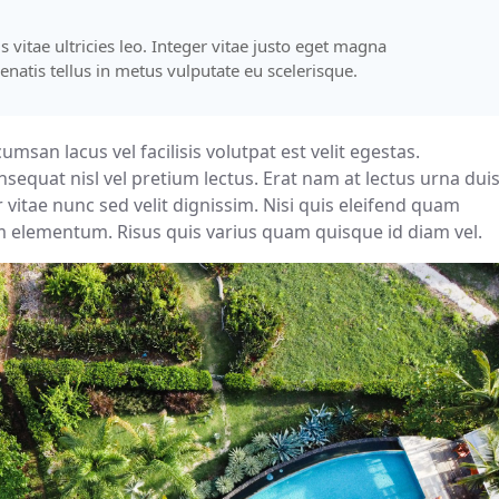
vitae ultricies leo. Integer vitae justo eget magna
natis tellus in metus vulputate eu scelerisque.
msan lacus vel facilisis volutpat est velit egestas.
Consequat nisl vel pretium lectus. Erat nam at lectus urna dui
r vitae nunc sed velit dignissim. Nisi quis eleifend quam
m elementum. Risus quis varius quam quisque id diam vel.