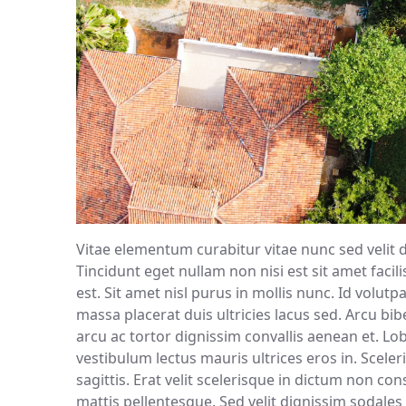
Vitae elementum curabitur vitae nunc sed velit 
Tincidunt eget nullam non nisi est sit amet faci
est. Sit amet nisl purus in mollis nunc. Id volut
massa placerat duis ultricies lacus sed. Arcu bi
arcu ac tortor dignissim convallis aenean et. Lo
vestibulum lectus mauris ultrices eros in. Scel
sagittis. Erat velit scelerisque in dictum non co
mattis pellentesque. Sed velit dignissim sodales 