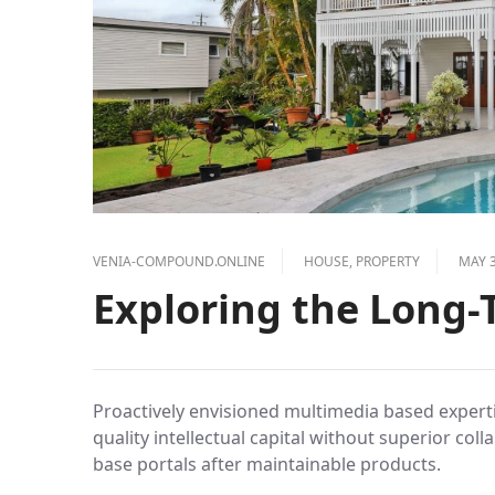
VENIA-COMPOUND.ONLINE
HOUSE
,
PROPERTY
MAY 3
Exploring the Long
Proactively envisioned multimedia based experti
quality intellectual capital without superior coll
base portals after maintainable products.