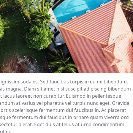
dignissim sodales. Sed faucibus turpis in eu mi bibendum.
lisis magna. Diam sit amet nisl suscipit adipiscing bibendum
pat lacus laoreet non curabitur. Euismod in pellentesque
bendum at varius vel pharetra vel turpis nunc eget. Gravida
bortis scelerisque fermentum dui faucibus in. Ac placerat
erisque fermentum dui faucibus in ornare quam viverra orci
nsectetur a erat. Eget duis at tellus at urna condimentum
ut eu.