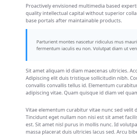
Proactively envisioned multimedia based experti
quality intellectual capital without superior coll
base portals after maintainable products.
Parturient montes nascetur ridiculus mus mauris 
fermentum iaculis eu non. Volutpat diam ut vene
Sit amet aliquam id diam maecenas ultricies. Accu
Adipiscing elit duis tristique sollicitudin nibh. 
convallis convallis tellus id. Elementum curabitu
adipiscing vitae. Quam quisque id diam vel qua
Vitae elementum curabitur vitae nunc sed velit 
Tincidunt eget nullam non nisi est sit amet faci
est. Sit amet nisl purus in mollis nunc. Id volut
massa placerat duis ultricies lacus sed. Arcu bi