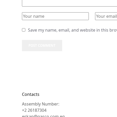
Save my name, email, and website in this br
POST COMMENT
Contacts
Assembly Number:
+2 26187304
eskan@gasco.com.eg